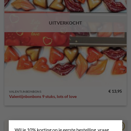
UITVERKOCHT
€
13,95
VALENTIJNBONBONS
Valentijnbonbons 9 stuks, lots of love
×
Wil je 10% korting op je eerste bestelling, vraag