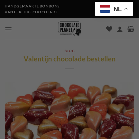
Ga
HANDGEMAAKTE BONBONS
NL
naar
VAN EERLIJKE CHOCOLADE
inhoud
BLOG
Valentijn chocolade bestellen