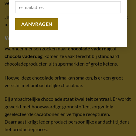
verwachten immers geen eetbare rozen van chocolade.
Juist die combinatie van verrassing, vakmanschap en smaak
maakt chocoladerozen een uniek cadeau voor Vaderdag.
Waarom kiezen voor ambachtelijke chocolade?
Wanneer mensen zoeken naar
chocolade vaderdag
of
chocola vaderdag
, komen ze vaak terecht bij standaard
chocoladeproducten uit supermarkten of grote ketens.
Hoewel deze chocolade prima kan smaken, is er een groot
verschil met ambachtelijke chocolade.
Bij ambachtelijke chocolade staat kwaliteit centraal. Er wordt
gewerkt met hoogwaardige grondstoffen, zorgvuldig
geselecteerde cacaobonen en verfijnde recepturen.
Daarnaast krijgt ieder product persoonlijke aandacht tijdens
het productieproces.