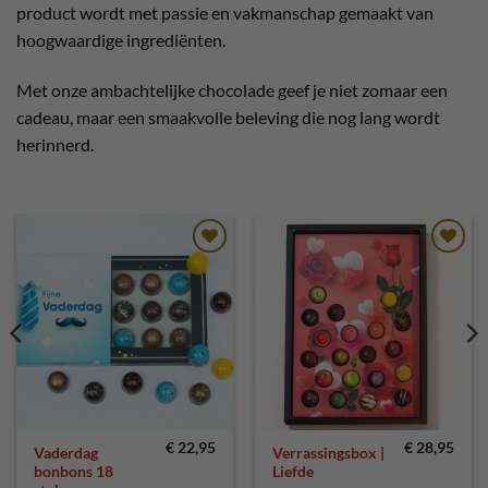
product wordt met passie en vakmanschap gemaakt van
hoogwaardige ingrediënten.
Met onze ambachtelijke chocolade geef je niet zomaar een
cadeau, maar een smaakvolle beleving die nog lang wordt
herinnerd.
Toevoegen
Toevoegen
aan
aan
verlanglijst
verlanglijst
€
22,95
€
28,95
Vaderdag
Verrassingsbox |
bonbons 18
Liefde