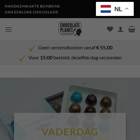
Ga
HANDGEMAAKTE BONBONS
NL
naar
VAN EERLIJKE CHOCOLADE
inhoud
Geen verzendkosten vanaf
€ 55,00
Voor
15:00
besteld, dezelfde dag verzonden
VADERDAG