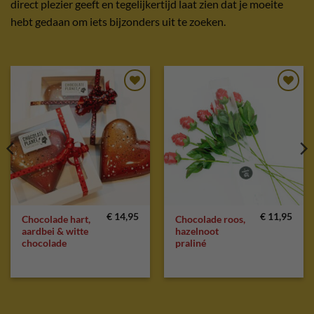
direct plezier geeft en tegelijkertijd laat zien dat je moeite
hebt gedaan om iets bijzonders uit te zoeken.
Toevoegen
Toevoegen
aan
aan
verlanglijst
verlanglijst
€
14,95
€
11,95
Chocolade hart,
Chocolade roos,
aardbei & witte
hazelnoot
chocolade
praliné