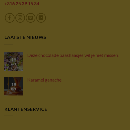
+316 25 39 15 34
LAATSTE NIEUWS
Deze chocolade paashaasjes wil je niet missen!
18
mrt
Karamel ganache
18
mrt
KLANTENSERVICE