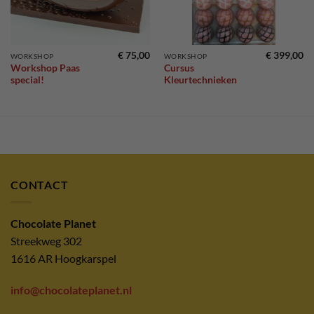
€
75,00
€
399,00
WORKSHOP
WORKSHOP
Workshop Paas
Cursus
special!
Kleurtechnieken
CONTACT
Chocolate Planet
Streekweg 302
1616 AR Hoogkarspel
info@chocolateplanet.nl