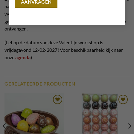
aanmeldingen, dan zijn wij helaas genoodzaakt om de
workshop te annuleren. Er wordt u dan de mogelijkheid
geboden een andere datum te kiezen of om uw geld terug te
ontvangen.
(Let op de datum van deze Valentijn workshop is
vrijdagavond 12-02-2027! Voor beschikbaarheid kijk naar
onze
agenda
)
GERELATEERDE PRODUCTEN
Toevoegen
Toevoegen
aan
aan
verlanglijst
verlanglijst