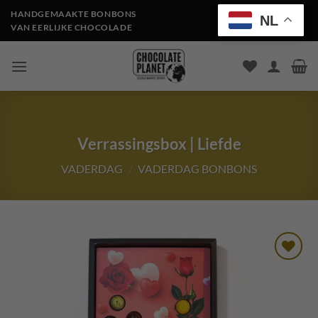
Ga
HANDGEMAAKTE BONBONS
NL
naar
VAN EERLIJKE CHOCOLADE
inhoud
Verrassingsbox | Liefde
VADERDAG
/
VADERDAG BONBONS
Toevoegen
aan
verlanglijst