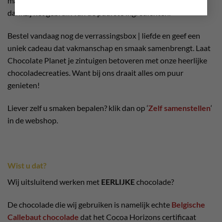
maar ook visueel verbluffend. Ze stralen als diamanten
dankzij het gebruik van de puurste ingrediënten.
Bestel vandaag nog de verrassingsbox | liefde en geef een
uniek cadeau dat vakmanschap en smaak samenbrengt. Laat
Chocolate Planet je zintuigen betoveren met onze heerlijke
chocoladecreaties. Want bij ons draait alles om puur
genieten!
Liever zelf u smaken bepalen? klik dan op ‘
Zelf samenstellen
‘
in de webshop.
Wist u dat?
Wij uitsluitend werken met
EERLIJKE
chocolade?
De chocolade die wij gebruiken is namelijk echte
Belgische
Callebaut chocolade
dat het Cocoa Horizons certificaat