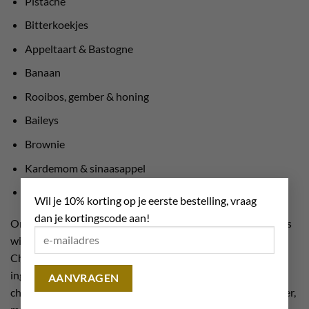
Pistache
Bitterkoekjes
Appeltaart & Bastogne
Banaan
Rooibos, gember & honing
Baileys
Brownie
Kardemom & sinaasappel
×
Wisselende smaak (2 varianten)
Wil je 10% korting op je eerste bestelling, vraag
dan je kortingscode aan!
Onze bonboncollectie omvat zowel melkchocolade, puur als
wit, zodat er voor elke fijnproever een favoriet is. Bij
Chocolate Planet blijf je genieten van hoogwaardige
ingrediënten en ambachtelijk vakmanschap. Onze
chocoladeproducten zijn niet alleen onweerstaanbaar lekker,