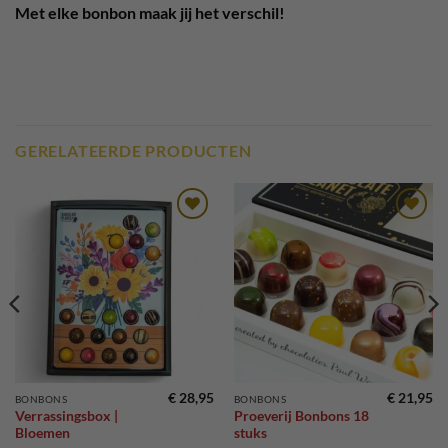
Met elke bonbon maak jij het verschil!
GERELATEERDE PRODUCTEN
Toevoegen
Toevoegen
aan
aan
verlanglijst
verlanglijst
€
28,95
€
21,95
BONBONS
BONBONS
Verrassingsbox |
Proeverij Bonbons 18
Bloemen
stuks