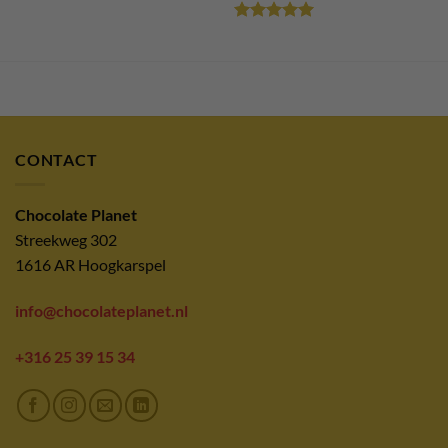
Gewaardeerd
5
uit 5
CONTACT
Chocolate Planet
Streekweg 302
1616 AR Hoogkarspel
info@chocolateplanet.nl
+316 25 39 15 34