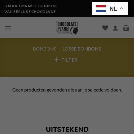
Ga
HANDGEMAAKTE BONBONS
NL
naar
VAN EERLIJKE CHOCOLADE
inhoud
BONBONS
/
LOSSE BONBONS
FILTER
Geen producten gevonden die aan je selectie voldoen.
UITSTEKEND