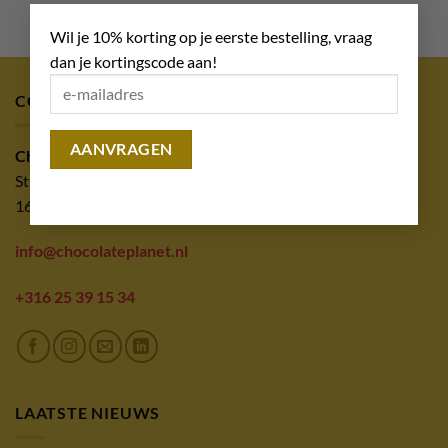
×
Wil je 10% korting op je eerste bestelling, vraag
dan je kortingscode aan!
CONTACT
Chocolate Planet
Streekweg 302
1616 AR Hoogkarspel
info@chocolateplanet.nl
+316 25 39 15 34
LAATSTE NIEUWS