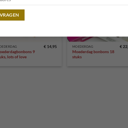
€
14,95
€
22
OEDERDAG
MOEDERDAG
oederdagbonbons 9
Moederdag bonbons 18
uks, lots of love
stuks