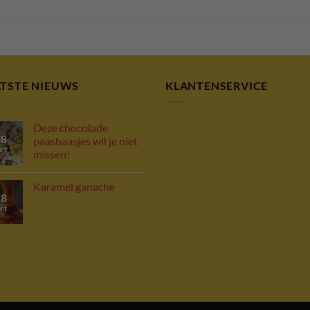
ATSTE NIEUWS
KLANTENSERVICE
Deze chocolade
18
paashaasjes wil je niet
rt
missen!
Karamel ganache
18
rt