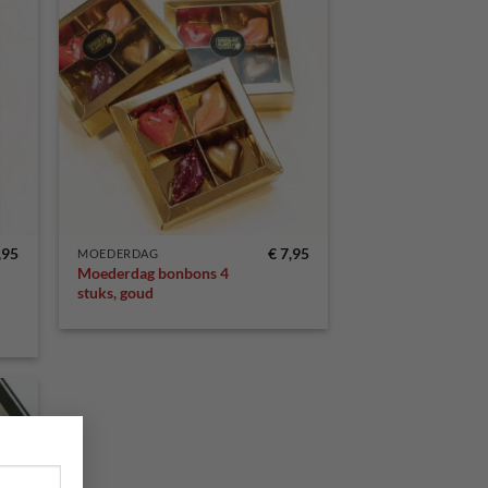
egen
Toevoegen
n
aan
lijst
verlanglijst
,95
€
7,95
MOEDERDAG
Moederdag bonbons 4
stuks, goud
×
egen
n
lijst