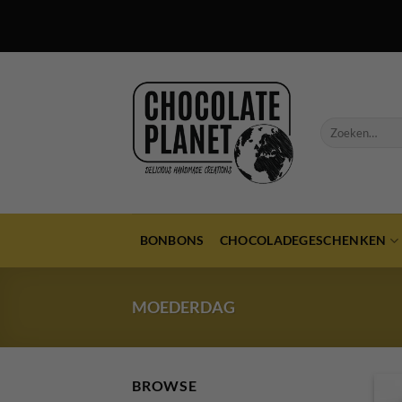
Ga
naar
inhoud
Zoeken
naar:
BONBONS
CHOCOLADEGESCHENKEN
MOEDERDAG
BROWSE