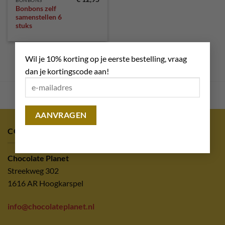
BONBONS
Bonbons zelf
samenstellen 6
stuks
×
Wil je 10% korting op je eerste bestelling, vraag
dan je kortingscode aan!
CONTACT
Chocolate Planet
Streekweg 302
1616 AR Hoogkarspel
info@chocolateplanet.nl