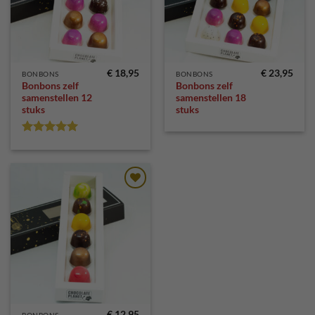
€
18,95
€
23,95
BONBONS
BONBONS
Bonbons zelf
Bonbons zelf
samenstellen 12
samenstellen 18
stuks
stuks
Gewaardeerd
5
uit 5
Toevoegen
aan
verlanglijst
€
12,95