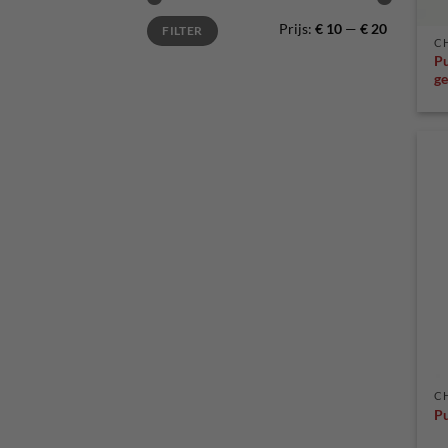
Min.
Max.
Prijs:
€ 10
—
€ 20
FILTER
prijs
prijs
C
Pu
ge
C
Pu