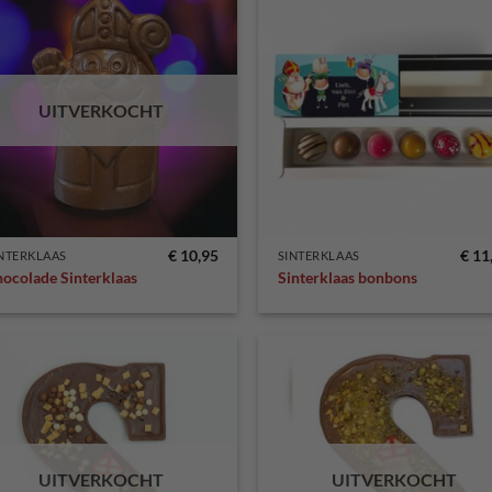
Toevoegen
Toevo
aan
aa
verlanglijst
verlang
UITVERKOCHT
€
10,95
€
11
NTERKLAAS
SINTERKLAAS
ocolade Sinterklaas
Sinterklaas bonbons
Toevoegen
Toevo
aan
aa
verlanglijst
verlang
UITVERKOCHT
UITVERKOCHT