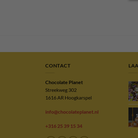
CONTACT
LA
Chocolate Planet
Streekweg 302
m
1616 AR Hoogkarspel
info@chocolateplanet.nl
m
+316 25 39 15 34