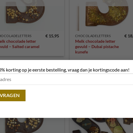
€
15,95
€
18
HOCOLADELETTERS
CHOCOLADELETTERS
lk chocolade letter
Melk chocolade letter
vuld – Salted caramel
gevuld – Dubai pistache
kunefe
0% korting op je eerste bestelling, vraag dan je kortingscode aan!
Toevoegen
Toevo
aan
aa
verlanglijst
verlang
UITVERKOCHT