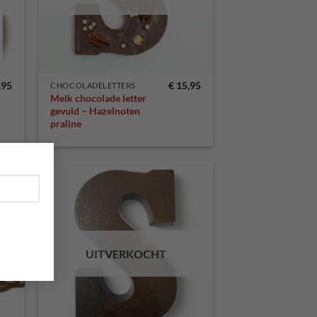
,95
€
15,95
CHOCOLADELETTERS
Melk chocolade letter
gevuld – Hazelnoten
praline
×
egen
Toevoegen
n
aan
lijst
verlanglijst
UITVERKOCHT