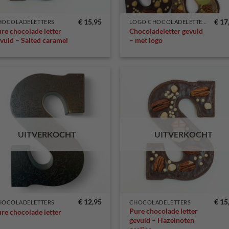
€
15,95
€
17
HOCOLADELETTERS
LOGO CHOCOLADELETTERS
re chocolade letter
Chocoladeletter gevuld
vuld – Salted caramel
– met logo
Toevoegen
Toevo
aan
aa
verlanglijst
verlang
UITVERKOCHT
UITVERKOCHT
€
12,95
€
15
HOCOLADELETTERS
CHOCOLADELETTERS
Pure chocolade letter
re chocolade letter
gevuld – Hazelnoten