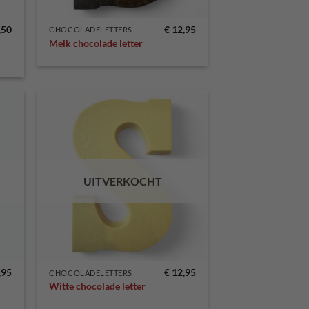
,50
€
12,95
CHOCOLADELETTERS
Melk chocolade letter
egen
Toevoegen
n
aan
lijst
verlanglijst
UITVERKOCHT
,95
€
12,95
CHOCOLADELETTERS
Witte chocolade letter