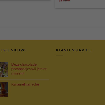
praline
ATSTE NIEUWS
KLANTENSERVICE
Deze chocolade
18
paashaasjes wil je niet
rt
missen!
Karamel ganache
18
rt