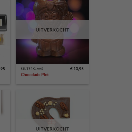
egen
Toevoegen
n
aan
lijst
verlanglijst
UITVERKOCHT
,95
€
10,95
SINTERKLAAS
Chocolade Piet
egen
Toevoegen
n
aan
lijst
verlanglijst
UITVERKOCHT