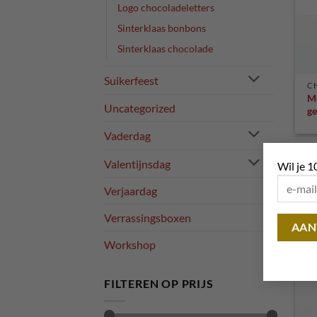
Logo chocoladeletters
Sinterklaas bonbons
Sinterklaas chocolade
Suikerfeest
C
Me
Uncategorized
ge
Vaderdag
Valentijnsdag
Wil je 1
Verjaardag
Verrassingsboxen
Workshop
FILTEREN OP PRIJS