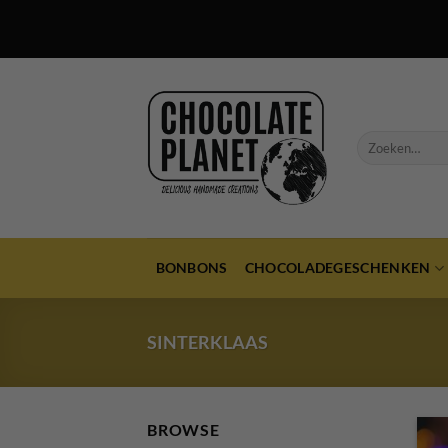
Ga
naar
inhoud
Zoeken
naar:
BONBONS
CHOCOLADEGESCHENKEN
SINTERKLAAS
BROWSE