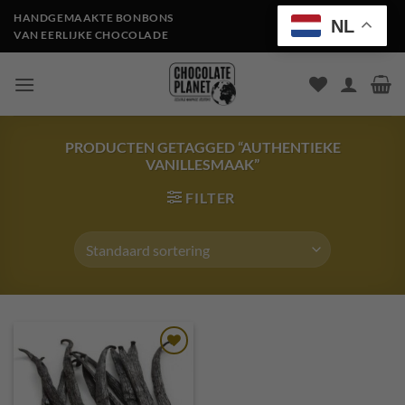
Ga
HANDGEMAAKTE BONBONS
NL
naar
VAN EERLIJKE CHOCOLADE
inhoud
PRODUCTEN GETAGGED “AUTHENTIEKE
VANILLESMAAK”
FILTER
Toevoegen
aan
verlanglijst