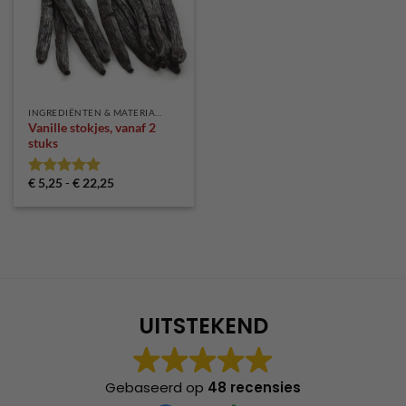
INGREDIËNTEN & MATERIALEN
Vanille stokjes, vanaf 2
stuks
Prijsklasse:
€
5,25
-
€
22,25
Gewaardeerd
€ 5,25
5
uit 5
tot
€ 22,25
UITSTEKEND
Gebaseerd op
48 recensies