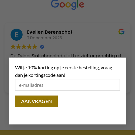
Evelien Berenschot
7 December 2025
De Dubai Sint chocolade letter ziet er prachtig uit
×
en is heerlijk 😻. De “S” van smaaksensatie. De
Wil je 10% korting op je eerste bestelling, vraag
lekkerste ever die smaakt naar MEER😋
dan je kortingscode aan!