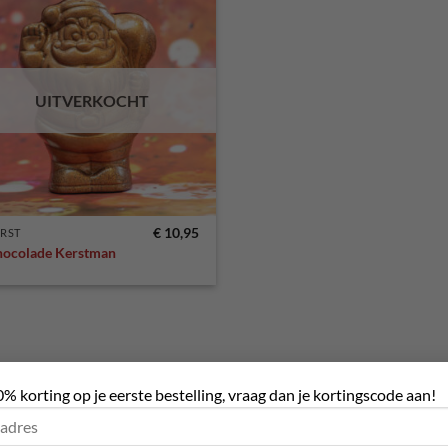
Toevoegen
aan
verlanglijst
UITVERKOCHT
€
10,95
RST
hocolade Kerstman
0% korting op je eerste bestelling, vraag dan je kortingscode aan!