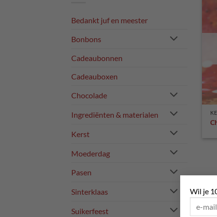
Bedankt juf en meester
Bonbons
Cadeaubonnen
Cadeauboxen
Chocolade
KE
Ingrediënten & materialen
C
Kerst
Moederdag
Pasen
Wil je 1
Sinterklaas
Suikerfeest