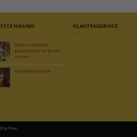
ATSTE NIEUWS
KLANTENSERVICE
Deze chocolade
18
paashaasjes wil je niet
rt
missen!
Karamel ganache
18
rt
ding New