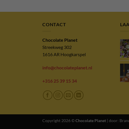
CONTACT
LA
Chocolate Planet
Streekweg 302
m
1616 AR Hoogkarspel
info@chocolateplanet.nl
m
+316 25 39 15 34
Copyright 2026 ©
Chocolate Planet
| door:
Bran