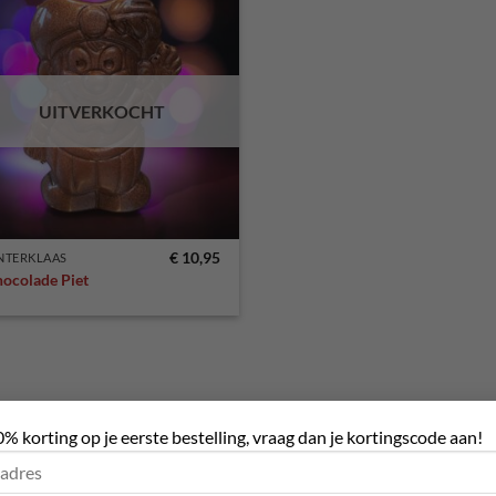
Toevoegen
aan
verlanglijst
UITVERKOCHT
€
10,95
NTERKLAAS
ocolade Piet
0% korting op je eerste bestelling, vraag dan je kortingscode aan!