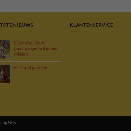
ATSTE NIEUWS
KLANTENSERVICE
Deze chocolade
18
paashaasjes wil je niet
rt
missen!
Karamel ganache
18
rt
ding New