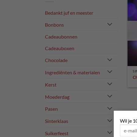
Bedankt juf en meester
Bonbons
Cadeaubonnen
Cadeauboxen
Chocolade
SI
Ingrediënten & materialen
Ch
Kerst
Moederdag
Pasen
Wil je 1
Sinterklaas
Suikerfeest