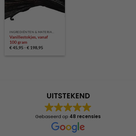
INGREDIËNTEN & MATERIALEN
Vanillestokjes, vanaf
100 gram
Prijsklasse:
€
45,95
-
€
198,95
€ 45,95
tot
€ 198,95
UITSTEKEND
Gebaseerd op
48 recensies