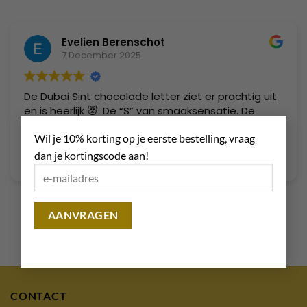
Evelien Berenschot
7 December 2025
De Dubai Sint chocolade letter ziet er prachtig uit
en is heerlijk 😻. De “S” van smaaksensatie. De
×
lekkerste ever die smaakt naar MEER😋
Wil je 10% korting op je eerste bestelling, vraag
dan je kortingscode aan!
CONTACT