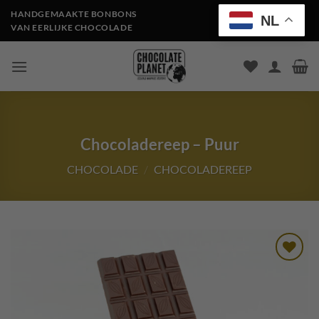
Ga
HANDGEMAAKTE BONBONS
NL
naar
VAN EERLIJKE CHOCOLADE
inhoud
Chocoladereep – Puur
CHOCOLADE
/
CHOCOLADEREEP
Toevoegen
aan
verlanglijst