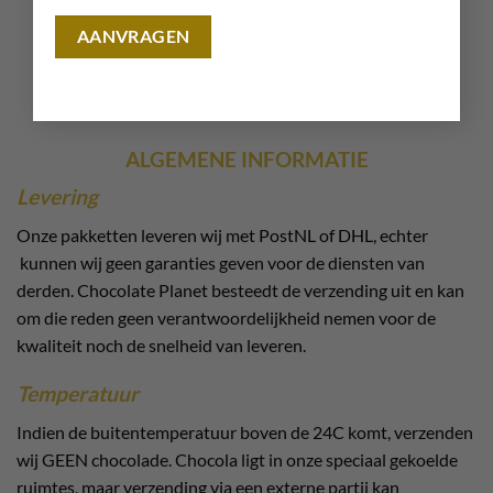
zodat ze voor hun familie kunnen zorgen.
Met elke bonbon maak jij het verschil!
ALGEMENE INFORMATIE
Levering
Onze pakketten leveren wij met PostNL of DHL, echter
kunnen wij geen garanties geven voor de diensten van
derden. Chocolate Planet besteedt de verzending uit en kan
om die reden geen verantwoordelijkheid nemen voor de
kwaliteit noch de snelheid van leveren.
Temperatuur
Indien de buitentemperatuur boven de 24C komt, verzenden
wij GEEN chocolade. Chocola ligt in onze speciaal gekoelde
ruimtes, maar verzending via een externe partij kan