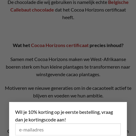
De chocolade die wij gebruiken is namelijk echte
Belgische
Callebaut chocolade
dat het Cocoa Horizons certificaat
heeft.
Wat het
Cocoa Horizons certificaat
precies inhoud?
Samen met Cocoa Horizons maken we West-Afrikaanse
boeren sterk om hun kleine plantages te transformeren naar
winstgevende cacao plantages.
Motiveren we nieuwe generaties om in de cacaoteelt actief te
blijven en voeden we hun ambitie.
×
Ondersteunen we trainingen en dragen we bij aan de
Wil je 10% korting op je eerste bestelling, vraag
ontwikkeling van onder meer vrouwen en jonge boeren.
dan je kortingscode aan!
Ons doel is landbouwers financieel onafhankelijk te maken