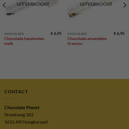
UITVERKOCHT
UITVERKOCHT
€
6,95
€
6,95
CHOCOLADE
CHOCOLADE
Chocolade hazelnoten
Chocolade amandelen
melk
tiramisu
CONTACT
Chocolate Planet
Streekweg 302
1616 AR Hoogkarspel