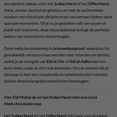
een perfect cadeau voor het
Suikerfeest
of het
Offerfeest
.
Halal, zonder alcohol en gelatine, en met de authentieke
smaken van chocolade die je kunnen verwarmen tijdens deze
speciale momenten. Of je nu je geliefden wilt verrassen of
jezelf wilt trakteren, deze chocoladereep brengt de perfecte
balans van zoetheid en feestvreugde.
Deze melkchocoladereep is
brievenbusproof
, waardoor hij
gemakkelijk verstuurd kan worden naar vrienden en familie,
zodat je de vreugde van
Eid al-Fitr
of
Eid al-Adha
met hen
kunt delen, waar ze zich ook bevinden. Verras iemand die je
dierbaar is met een smaakvolle en betekenisvolle traktatie
tijdens deze belangrijke islamitische feestdagen.
Vier Eid Mubarak en het Suikerfeest met een Luxe
Melkchocoladereep
Het
Suikerfeest
en het
Offerfeest
zijn twee van de meest