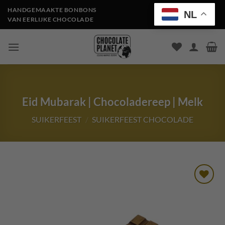
Ga
HANDGEMAAKTE BONBONS
NL
naar
VAN EERLIJKE CHOCOLADE
inhoud
Eid Mubarak | Chocoladereep | Melk
SUIKERFEEST
/
SUIKERFEEST CHOCOLADE
Toevoegen
aan
verlanglijst