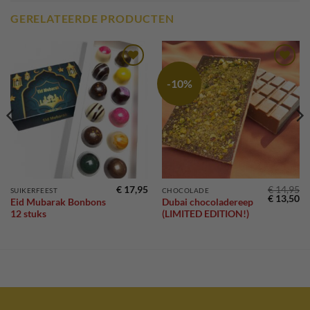
GERELATEERDE PRODUCTEN
Toevoegen
Toevoegen
-10%
aan
aan
verlanglijst
verlanglijst
€
17,95
€
14,95
SUIKERFEEST
CHOCOLADE
Oorspronk
Hu
€
13,50
Eid Mubarak Bonbons
Dubai chocoladereep
prijs
pr
12 stuks
(LIMITED EDITION!)
was:
is:
€ 14,95.
€ 