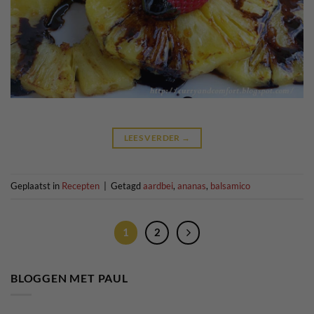
LEES VERDER
→
Geplaatst in
Recepten
|
Getagd
aardbei
,
ananas
,
balsamico
1
2
BLOGGEN MET PAUL