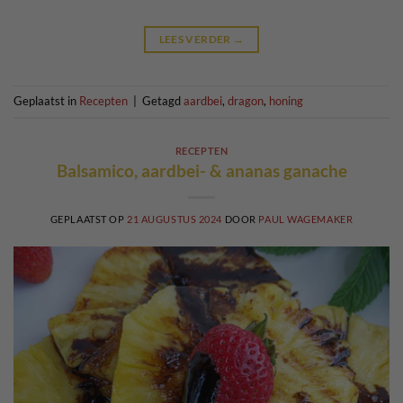
LEES VERDER
→
Geplaatst in
Recepten
|
Getagd
aardbei
,
dragon
,
honing
RECEPTEN
Balsamico, aardbei- & ananas ganache
GEPLAATST OP
21 AUGUSTUS 2024
DOOR
PAUL WAGEMAKER