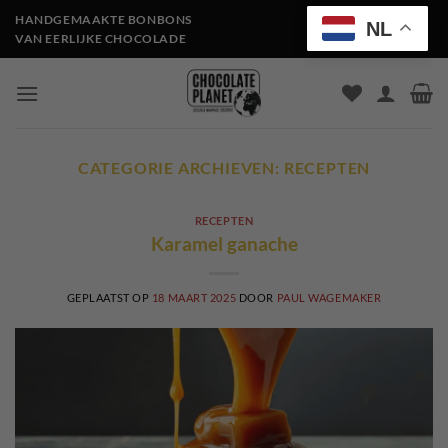
Ga
HANDGEMAAKTE BONBONS
NL
naar
VAN EERLIJKE CHOCOLADE
inhoud
CATEGORIE ARCHIEVEN:
RECEPTEN
RECEPTEN
Karamel ganache
GEPLAATST OP
18 MAART 2025
DOOR
PAUL WAGEMAKER