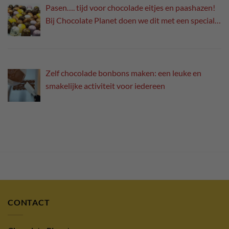
Pasen…. tijd voor chocolade eitjes en paashazen!
Bij Chocolate Planet doen we dit met een speciale
twist!
Zelf chocolade bonbons maken: een leuke en
smakelijke activiteit voor iedereen
CONTACT