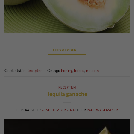
LEES VERDER
→
Geplaatst in
Recepten
|
Getagd
honing
,
kokos
,
meloen
RECEPTEN
Tequila ganache
GEPLAATST OP
23 SEPTEMBER 2024
DOOR
PAUL WAGEMAKER