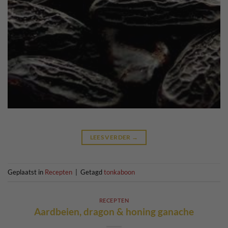
LEES VERDER
→
Geplaatst in
Recepten
|
Getagd
tonkaboon
RECEPTEN
Aardbeien, dragon & honing ganache