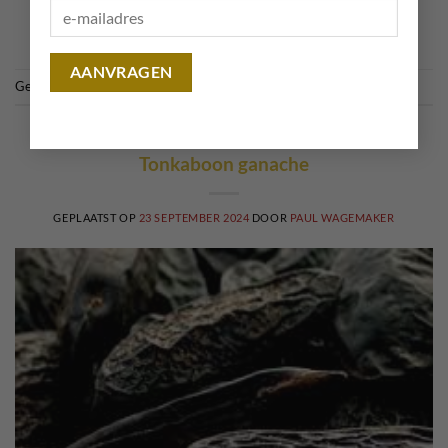
LEES VERDER
→
Geplaatst in
Recepten
|
Getagd
amandel
RECEPTEN
Tonkaboon ganache
GEPLAATST OP
23 SEPTEMBER 2024
DOOR
PAUL WAGEMAKER