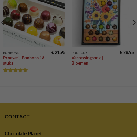
Toevoegen
Toevoegen
aan
aan
verlanglijst
verlanglijst
€
21,95
€
28,95
BONBONS
BONBONS
Proeverij Bonbons 18
Verrassingsbox |
stuks
Bloemen
Gewaardeerd
5
uit 5
CONTACT
Chocolate Planet