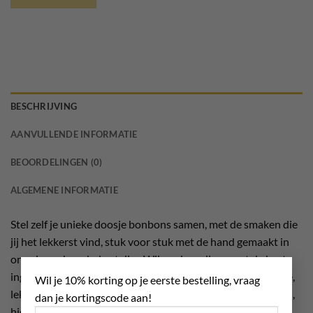
BESCHRIJVING
AANVULLENDE INFORMATIE
BEOORDELINGEN (0)
ALGEMENE INFORMATIE
Stel zelf je unieke doosje bonbons samen, met de smaken die
jij het lekkerst vind, stuk voor stuk met de hand gemaakt in
ons eigen chocolade atelier. Wij werken alleen met de beste
×
ingrediënten voor de ultieme smaakbeleving en dat proef je,
Wil je 10% korting op je eerste bestelling, vraag
lekker om jezelf mee te verwennen of leuk als kado te geven,
dan je kortingscode aan!
hier wordt iedereen blij van.