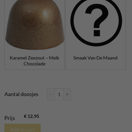
Karamel Zeezout – Melk
Smaak Van De Maand
Chocolade
Bonbons zelf samenstellen 6 stuks aantal
Aantal doosjes
€
12,95
Prijs
Add to cart