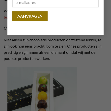
Wilt u dat wij de smaken kiezen? klik dan op ‘
Proeverij
bonbons 6 stuks
’ in de webshop.
Met de bonbons van
Chocolate Planet
blijft u genieten!
Niet alleen zijn chocolade producten ontzettend lekker, ze
zijn ook nog eens prachtig om te zien. Onze producten zijn
prachtig en glimmen als een diamant omdat wij met de
puurste producten werken.