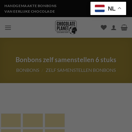
Ga
HANDGEMAAKTE BONBONS
NL
naar
VAN EERLIJKE CHOCOLADE
inhoud
Bonbons zelf samenstellen 6 stuks
BONBONS
/
ZELF SAMENSTELLEN BONBONS