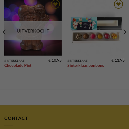
Toevoegen
Toevoegen
aan
aan
verlanglijst
verlanglijst
UITVERKOCHT
€
10,95
€
11,95
SINTERKLAAS
SINTERKLAAS
Chocolade Piet
Sinterklaas bonbons
CONTACT