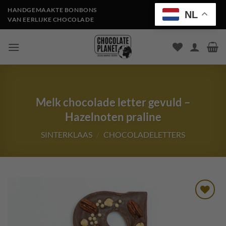
Ga
HANDGEMAAKTE BONBONS
NL
naar
VAN EERLIJKE CHOCOLADE
inhoud
Melk chocolade letter gevuld –
Hazelnoten praline
SINTERKLAAS
/
CHOCOLADELETTERS
Toevoegen
aan