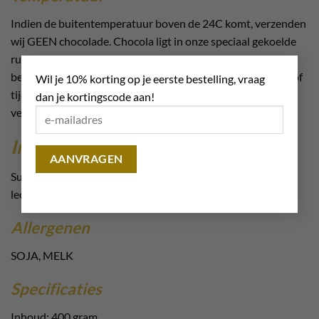
Indien de buitentemperatuur boven de 24C komt, verzenden
wij GEEN chocolade. Chocola ligt in onze speciaal gekoelde
ruimtes, maar verzending via een externe partij kan
×
betekenen dat het in niet-gekoelde auto’s wordt vervoerd of
Wil je 10% korting op je eerste bestelling, vraag
tijdelijk in niet gekoelde depots staat, wij kunnen hier geen
dan je kortingscode aan!
verantwoordelijkheid voor nemen.
Ingrediënten
Suiker ; cacaoboter ; volle MELK poeder ; emulgator: SOJA
lecithine ; natuurlijk vanille aroma
Allergenen
SOJA, MELK
Specificaties
Inhoud: 400 gram