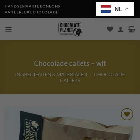
Ga
HANDGEMAAKTE BONBONS
NL
naar
VAN EERLIJKE CHOCOLADE
inhoud
Chocolade callets – wit
INGREDIËNTEN & MATERIALEN
/
CHOCOLADE
CALLETS
Toevoegen
aan
verlanglijst