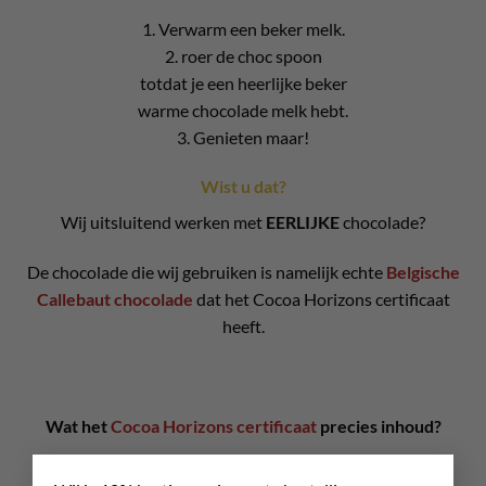
1. Verwarm een beker melk.
2. roer de choc spoon
totdat je een heerlijke beker
warme chocolade melk hebt.
3. Genieten maar!
Wist u dat?
Wij uitsluitend werken met
EERLIJKE
chocolade?
De chocolade die wij gebruiken is namelijk echte
Belgische
Callebaut chocolade
dat het Cocoa Horizons certificaat
heeft.
Wat het
Cocoa Horizons certificaat
precies inhoud?
×
Samen met Cocoa Horizons maken we West-Afrikaanse