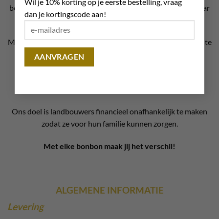
Wil je 10% korting op je eerste bestelling, vraag
boeren sterk om hun kleine plantages te transformeren naar
dan je kortingscode aan!
winstgevende cacao plantages.
Motiveren we nieuwe generaties om in de cacaoteelt actief te
blijven en voeden we hun ambitie.
Ondersteunen we trainingen en dragen we bij aan de
ontwikkeling van onder meer vrouwen en jonge boeren.
Ons doel is landbouwers financieel onafhankelijk te maken
zodat ze voor hun familie kunnen zorgen.
Met elke bonbon maak jij het verschil!
ALGEMENE INFORMATIE
Levering