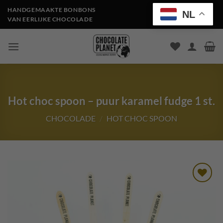
Ga
HANDGEMAAKTE BONBONS
NL
naar
VAN EERLIJKE CHOCOLADE
inhoud
Hot choc spoon – puur karamel fudge 1 st.
CHOCOLADE
/
HOT CHOC SPOON
Toevoegen
aan
verlanglijst