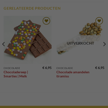
GERELATEERDE PRODUCTEN
Toevoegen
Toevoegen
aan
aan
verlanglijst
verlanglijst
UITVERKOCHT
€
6,95
€
6,95
CHOCOLADE
CHOCOLADE
Chocoladereep |
Chocolade amandelen
Smarties | Melk
tiramisu