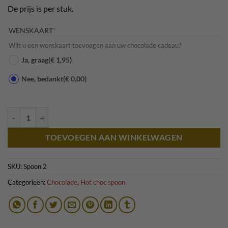
De prijs is per stuk.
(REQUIRED)
WENSKAART
*
Wilt u een wenskaart toevoegen aan uw chocolade cadeau?
Ja, graag
(€ 1,95)
Nee, bedankt
(€ 0,00)
Hot choc spoon - puur karamel fudge 1 st. aantal
TOEVOEGEN AAN WINKELWAGEN
SKU:
Spoon 2
Categorieën:
Chocolade
,
Hot choc spoon