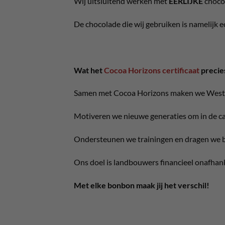
Wij uitsluitend werken met
EERLIJKE
choco
De chocolade die wij gebruiken is namelijk 
Wat het
Cocoa Horizons certificaat
precie
Samen met Cocoa Horizons maken we West-Af
Motiveren we nieuwe generaties om in de cac
Ondersteunen we trainingen en dragen we b
Ons doel is landbouwers financieel onafhank
Met elke bonbon maak jij het verschil!