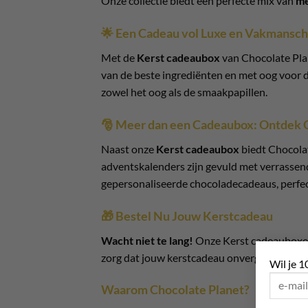
Onze collectie biedt een perfecte mix van
me
🌟 Een Cadeau vol Luxe en Vakmansc
Met de
Kerst cadeaubox
van Chocolate Plan
van de beste ingrediënten en met oog voor de
zowel het oog als de smaakpapillen.
🎅 Meer dan een Cadeaubox: Ontdek 
Naast onze
Kerst cadeaubox
biedt Chocola
adventskalenders zijn gevuld met verrassen
gepersonaliseerde chocoladecadeaus, perfec
🎁 Bestel Nu Jouw Kerstcadeau
Wacht niet te lang!
Onze Kerst cadeauboxen 
zorg dat jouw kerstcadeau onvergetelijk wordt
Wil je 1
Waarom Chocolate Planet?