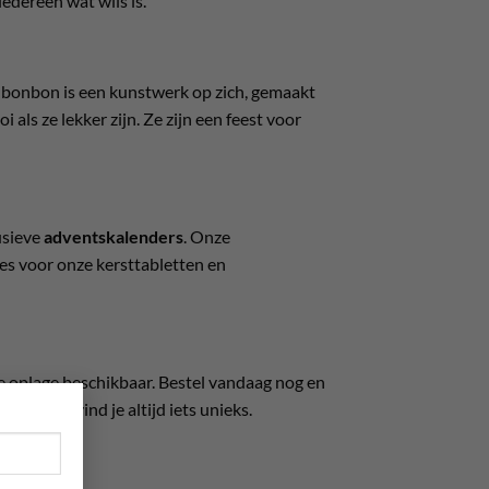
 iedereen wat wils is.
ke bonbon is een kunstwerk op zich, gemaakt
ls ze lekker zijn. Ze zijn een feest voor
usieve
adventskalenders
. Onze
es voor onze kersttabletten en
 oplage beschikbaar. Bestel vandaag nog en
×
te Planet
vind je altijd iets unieks.