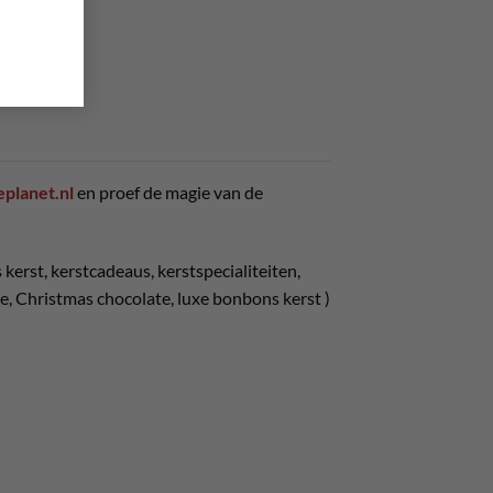
planet.nl
en proef de magie van de
erst, kerstcadeaus, kerstspecialiteiten,
e, Christmas chocolate, luxe bonbons kerst )