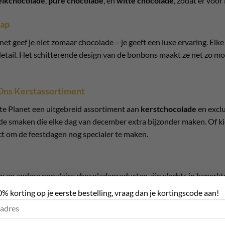
lkchocolade
,
pure chocolade
, en
witte chocolade
, zodat er voor
hap
et geef je niet zomaar chocolade – je geeft een luxe ervaring. El
tail. Het schitterende design van de bonbons maakt ze net zo mooi a
Ons Kerstassortiment
te Planet een uitgebreid assortiment aan
kerstchocolade
en excl
de smaken die elke dag van december extra bijzonder maken. Of ki
t om de feestdagen nog specialer te maken.
en andere populaire chocoladeproducten zijn slechts in beperkte
. Of je nu iemand wilt verrassen of zelf wilt genieten, bij
Chocola
0% korting op je eerste bestelling, vraag dan je kortingscode aan!