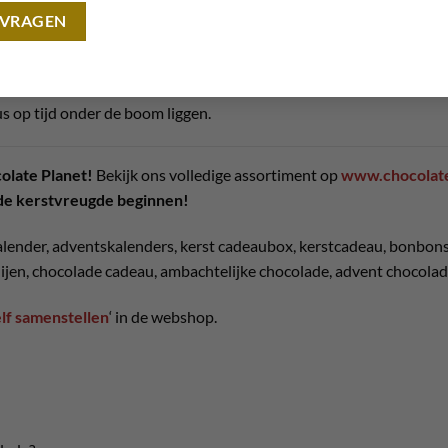
ingrediënten.
eiten, zoals
kerstchocolade
en
adventskalenders
.
de feestdagen.
s op tijd onder de boom liggen.
olate Planet!
Bekijk ons volledige assortiment op
www.chocolate
 de kerstvreugde beginnen!
alender, adventskalenders, kerst cadeaubox, kerstcadeau, bonbons k
nijen, chocolade cadeau, ambachtelijke chocolade, advent chocolad
lf samenstellen
‘ in de webshop.