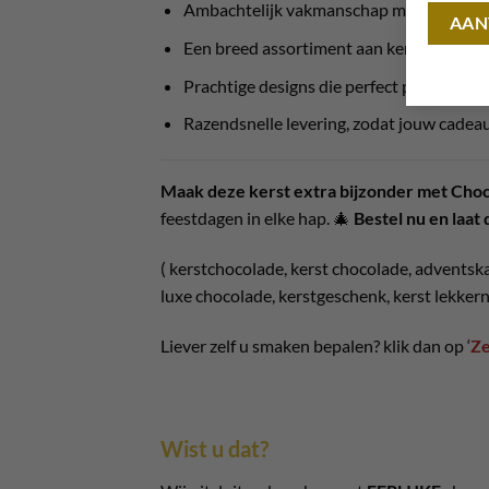
Ambachtelijk vakmanschap met premium 
Een breed assortiment aan kerstspecialit
Prachtige designs die perfect passen bij 
Razendsnelle levering, zodat jouw cadeau
Maak deze kerst extra bijzonder met Choc
feestdagen in elke hap. 🎄
Bestel nu en laat
( kerstchocolade, kerst chocolade, adventsk
luxe chocolade, kerstgeschenk, kerst lekker
Liever zelf u smaken bepalen? klik dan op ‘
Ze
Wist u dat?