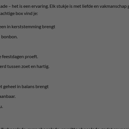
ade – het is een ervaring. Elk stukje is met liefde en vakmanscha
achtige box vind je:
eteen in kerststemming brengt
n bonbon.
de feestdagen proeft.
erd tussen zoet en hartig.
het geheel in balans brengt
aanbaar.
u.