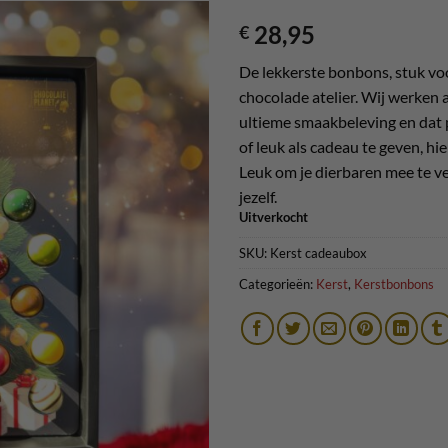
28,95
€
Toevoegen
De lekkerste bonbons, stuk vo
aan
chocolade atelier. Wij werken 
verlanglijst
ultieme smaakbeleving en dat p
of leuk als cadeau te geven, hie
Leuk om je dierbaren mee te ve
jezelf.
Uitverkocht
SKU:
Kerst cadeaubox
Categorieën:
Kerst
,
Kerstbonbons