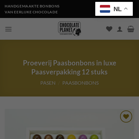
Ga
HANDGEMAAKTE BONBONS
NL
naar
VAN EERLIJKE CHOCOLADE
inhoud
Proeverij Paasbonbons in luxe
Paasverpakking 12 stuks
PASEN
/
PAASBONBONS
Toevoegen
aan