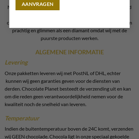
Niet alleen zijn onze paas chocolade producten ontzettend
lekker, ze zijn ook nog eens prachtig om te zien. Onze
chocolade paashaasjes, paaseitjes en andere producten zijn
prachtig en glimmen als een diamant omdat wij met de
puurste producten werken.
ALGEMENE INFORMATIE
Levering
Onze pakketten leveren wij met PostNL of DHL, echter
kunnen wij geen garanties geven voor de diensten van
derden. Chocolate Planet besteedt de verzending uit en kan
om die reden geen verantwoordelijkheid nemen voor de
kwaliteit noch de snelheid van leveren.
Temperatuur
Indien de buitentemperatuur boven de 24C komt, verzenden
wij GEEN chocolade. Chocola ligt in onze speciaal gekoelde