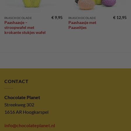
€
9,95
€
12,95
PAASCHOCOLADE
PAASCHOCOLADE
Paashaasje –
Paashaasje met
stroopwafel met
Paaseitjes
krokante stukjes wafel
CONTACT
Chocolate Planet
Streekweg 302
1616 AR Hoogkarspel
info@chocolateplanet.nl