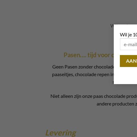
Wij werken a
Wil je 1
Pasen…. tijd voor chocolade
Geen Pasen zonder chocolade! Bij
Choco
paaseitjes, chocolade repen in de vorm 
selectie is
Niet alleen zijn onze paas chocolade prod
andere producten z
Levering