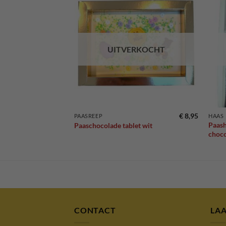
Toevoegen
Toevoegen
aan
aan
verlanglijst
verlanglijst
RKOCHT
UITVERKOCHT
€
7,95
€
8,95
PAASREEP
HAAS
tte
Paash
Paaschocolade tablet wit
choc
CONTACT
LA