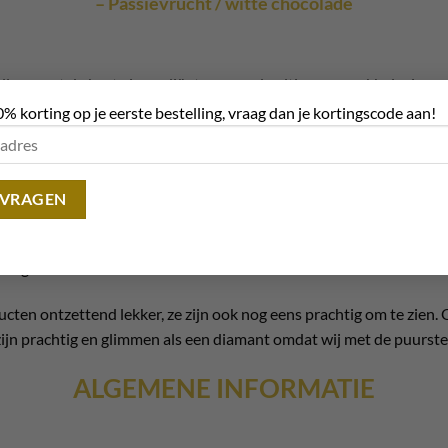
– Passievrucht / witte chocolade
lleen met de beste ingrediënten voor de ultieme smaakbeleving en 
0% korting op je eerste bestelling, vraag dan je kortingscode aan!
 eitjes en paashazen! Bij Chocolate Planet doen we
late Planet
hebben we een grote variatie aan paas chocolade pro
van een ei, en nog veel meer. We hebben zowel producten met
melk
 zeer gevarieerd. Geniet dus met Pasen van de chocolade van
Chocol
ucten ontzettend lekker, ze zijn ook nog eens prachtig om te zien.
ijn prachtig en glimmen als een diamant omdat wij met de puurst
ALGEMENE INFORMATIE