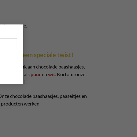
dat proef je.
×
 dit met een speciale twist!
ducten. Denk aan chocolade paashaasjes,
chocolade
, als
puur
en
wit
. Kortom, onze
ate Planet
!
 Onze chocolade paashaasjes, paaseitjes en
e producten werken.