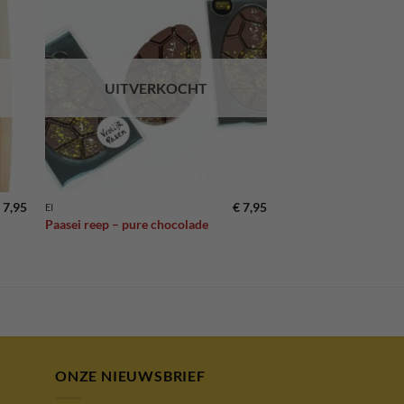
gen
Toevoegen
aan
ijst
verlanglijst
UITVERKOCHT
7,95
€
7,95
EI
Paasei reep – pure chocolade
ONZE NIEUWSBRIEF