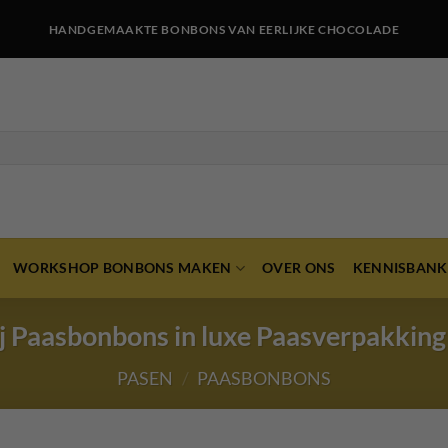
HANDGEMAAKTE BONBONS VAN EERLIJKE CHOCOLADE
WORKSHOP BONBONS MAKEN
OVER ONS
KENNISBANK
j Paasbonbons in luxe Paasverpakking
PASEN
/
PAASBONBONS