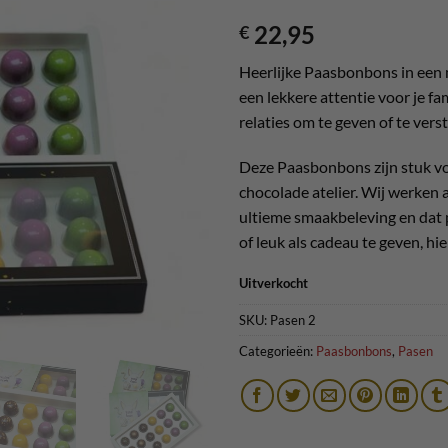
22,95
€
Toevoegen
Heerlijke Paasbonbons in een 
aan
een lekkere attentie voor je fa
verlanglijst
relaties om te geven of te ver
Deze Paasbonbons zijn stuk vo
chocolade atelier. Wij werken 
ultieme smaakbeleving en dat p
of leuk als cadeau te geven, hie
Uitverkocht
SKU:
Pasen 2
Categorieën:
Paasbonbons
,
Pasen