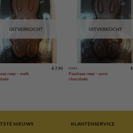
Toevoegen
Toevoe
aan
aan
verlanglijst
verlangl
UITVERKOCHT
UITVERKOCHT
€
7,95
€
HAAS
aas reep – melk
Paashaas reep – pure
olade
chocolade
ATSTE NIEUWS
KLANTENSERVICE